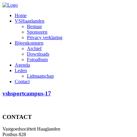
Home
VSHaaglanden
Bestuur
Sponsoren
Privacy verklaring
Bijeenkomsten
Archief
Downloads
Fotoalbum
Agenda
Leden
Lidmaatschap
Contact
vshsportcampus-17
CONTACT
Vastgoedsociëteit Haaglanden
Postbus 828