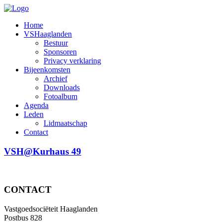
Home
VSHaaglanden
Bestuur
Sponsoren
Privacy verklaring
Bijeenkomsten
Archief
Downloads
Fotoalbum
Agenda
Leden
Lidmaatschap
Contact
VSH@Kurhaus 49
CONTACT
Vastgoedsociëteit Haaglanden
Postbus 828