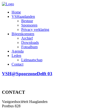
Home
VSHaaglanden
Bestuur
Sponsoren
Privacy verklaring
Bijeenkomsten
Archief
Downloads
Fotoalbum
Agenda
Leden
Lidmaatschap
Contact
VSH@SpoorzoneDelft 03
CONTACT
Vastgoedsociëteit Haaglanden
Postbus 828